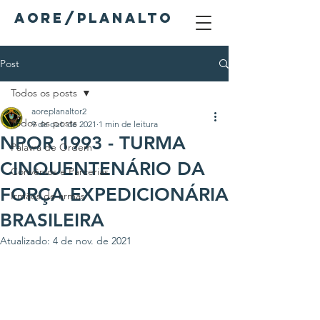
AORE/PLANALTO
Post
Todos os posts
aoreplanaltor2
Todos os posts
9 de out. de 2021
1 min de leitura
NPOR 1993 - TURMA
Palavra de Ordem
CINQUENTENÁRIO DA
Convênios e Parcerias
FORÇA EXPEDICIONÁRIA
Irmãos de armas
BRASILEIRA
Atualizado:
4 de nov. de 2021